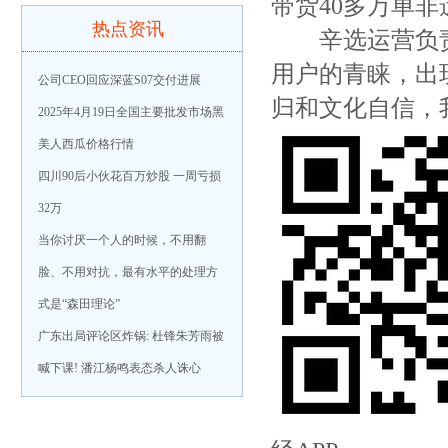
带货40多万单非
热点资讯
辛选运营负责
用户的青睐，出
公司CEO回应深蓝S07交付进展
归和文化自信，
2025年4月19日全国主要批发市场黑
美人西瓜价格行情
四川90后小伙花百万炒股 一周亏损
32万
当你讨厌一个人的时候，不用翻
脸、不用对抗，最有水平的处理方
式是“森田理论”
广东出局评论区炸锅: 杜锋朱芳雨被
喊下课! 潘江杨鸣表态杀人诛心